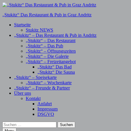
„Stukitz“ Das Restaurant & Pub in Graz Andritz
Primary
Startseite
Stukitz NEWS
Menu
„Stukitz“ – Das Restaurant & Pub in Andritz
„Stukitz“ – Das Restaurant
„Stukitz“ – Das Pub
„Stukitz“ – Öffnungszeiten
„Stukitz“ – Die Galerie
„Stukitz“ – Freizeitangebot
„Stukitz“ Das Bad
„Stukitz“ Die Sauna
„Stukitz“ – Speisekarte
„Stukitz“ – Wochenkarte
„Stukitz“ – Freunde & Partner
Über uns
Kontakt
Anfahrt
Impressum
DSGVO
Search
Suchen
nach:
Menu