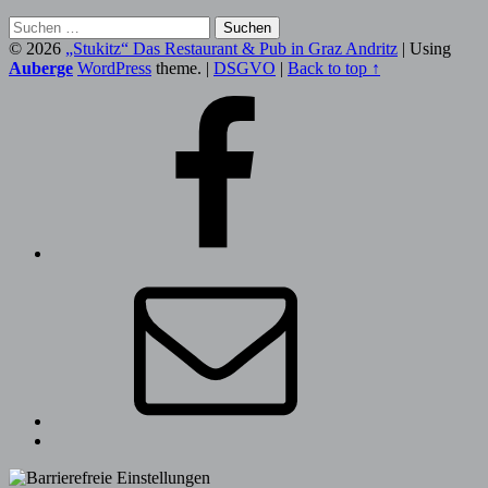
Suchen
nach:
© 2026
„Stukitz“ Das Restaurant & Pub in Graz Andritz
|
Using
Auberge
WordPress
theme.
|
DSGVO
|
Back to top ↑
Facebook
Stukitz
Mail
an
uns.
Back
to
top