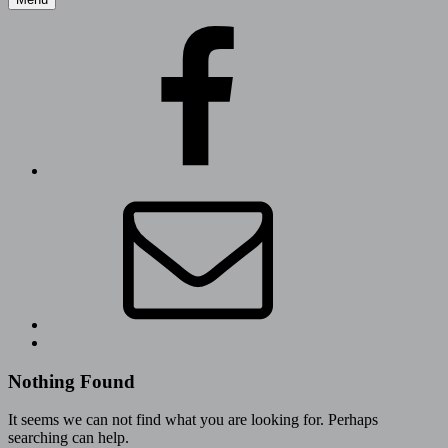
Facebook
Stukitz
Mail
an
uns.
Back
to
top
Nothing Found
↑
It seems we can not find what you are looking for. Perhaps
searching can help.